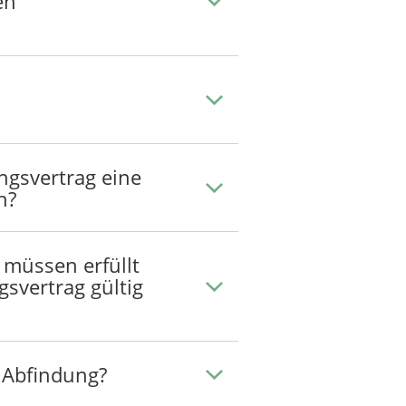
en
gsvertrag eine
n?
müssen erfüllt
gsvertrag gültig
e Abfindung?