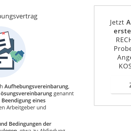
ebungsvertrag
Jetzt
A
erste
REC
Prob
Ang
KOS
ch
Aufhebungsvereinbarung
,
lösungsvereinbarung
genannt
 Beendigung eines
en Arbeitgeber und
und Bedingungen der
zulegen
, etwa zu Abfindung,